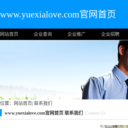
www.yuexialove.com官网首页
网站首页
企业查询
企业推广
企业招聘
位置：
网站首页
|
联系我们
www.yuexialove.com官网首页 联系我们
Contact Us